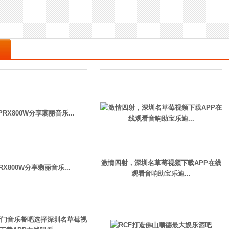
激情四射，深圳名草莓视频下载APP在线
PRX800W分享翡丽音乐...
观看音响助宝乐迪...